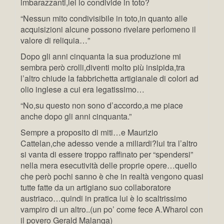
imbarazzanti,lei lo condivide in toto?
“Nessun mito condivisibile in toto,in quanto alle
acquisizioni alcune possono rivelare perlomeno il
valore di reliquia…”
Dopo gli anni cinquanta la sua produzione mi
sembra però crolli,diventi molto più insipida,tra
l’altro chiude la fabbrichetta artigianale di colori ad
olio inglese a cui era legatissimo…
“No,su questo non sono d’accordo,a me piace
anche dopo gli anni cinquanta.”
Sempre a proposito di miti…e Maurizio
Cattelan,che adesso vende a miliardi?lui tra l’altro
si vanta di essere troppo raffinato per “spendersi”
nella mera esecutività delle proprie opere…quello
che però pochi sanno è che in realtà vengono quasi
tutte fatte da un artigiano suo collaboratore
austriaco…quindi in pratica lui è lo scaltrissimo
vampiro di un altro..(un po’ come fece A.Wharol con
il povero Gerald Malanga)