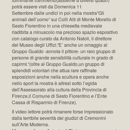
fulminante frammento(assieme a diversi quadri)
potrà essere visti da Domenica 11
Settembre dalle undici in poi nella mostra”Gli
animali dell’uomo” sui Colli Alti di Monte Morello di
Sesto Fiorentino in una chiesetta medievale
riadibita a minuscolo ma prezioso spazio espositivo
con catalogo curato da Antonio Natoli, il direttore
del Museo degli Uffizi.”E’ anche un omaggio al
Gruppo Gualdo -annota il pittore- un raro gruppo di
persone di grande sensibilità culturale in grado di
capirmi.”(oltre al Gruppo Gualdo,un gruppo di
splendidi volontari che attua rare raffinate
esposizioni anche nella scultura e opera anche
nello sport la mostra è altresì sotto l’egida
dell’Assessorato alla cultura della Provincia di
Firenze,il Comune di Sesto Fiorentino e l’Ente
Cassa di Risparmio di Firenze).
Il video lettore potrà rimanere forse impressionato
dalla terribile severità dei giudizi di Cremonini
sull’Arte Moderna.