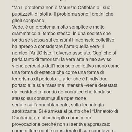
“Ma il problema non è Maurizio Cattelan e i suoi
pupazzetti di stoffa. Il problema sono i cretini che
glieli comprano.
Vede, è un problema molto semplice e molto
drammatico al tempo stesso. In una società che
fonda se stessa sui consumi l’inconscio collettivo
ha ripreso a considerare l’arte-quella vera- il
nemico,l’AntiCristo,il diverso assoluto. Oggi che si
parla tanto di terrorismi la vera arte a mio avviso
viene percepita dall’inconscio collettivo meno come
una forma di estetica che come una forma di
terrorismo,di pericolo .L’ arte- che è l’individuo
portato alla sua massima intensità -viene detestata
dal cosiddetto mondo democratico che fonda se
stesso sui consumi,sulla ripetizione
seriale,sull’annebbiamento, sulla tecnologia
atrofizzante. Si è arrivati al punto che l'”Urinatoio”di
Duchamp-da lui concepito come mera
provocazione perché non si sentiva apprezzato
come pittore-oggi è considerato il suo capolavoro.