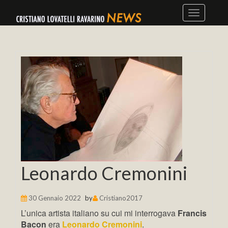
Skip
to
content
Leonardo Cremonini
30 Gennaio 2022
by
Cristiano2017
L’unica artista italiano su cui mi interrogava
Francis
Bacon
era
Leonardo Cremonini
.