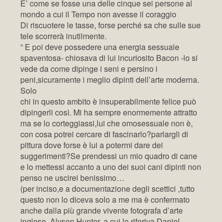
E’ come se fosse una delle cinque sei persone al
mondo a cui il Tempo non avesse il coraggio
Di riscuotere le tasse, forse perché sa che sulle sue
tele scorrerà inutilmente.
” E poi deve possedere una energia sessuale
spaventosa- chiosava di lui incuriosito Bacon -lo si
vede da come dipinge i seni e persino i
peni,sicuramente i meglio dipinti dell’arte moderna.
Solo
chi in questo ambito è insuperabilmente felice può
dipingerli così. Mi ha sempre enormemente attratto
ma se lo corteggiassi,lui che omosessuale non è,
con cosa potrei cercare di fascinarlo?parlargli di
pittura dove forse è lui a potermi dare dei
suggerimenti?Se prendessi un mio quadro di cane
e lo mettessi accanto a uno dei suoi cani dipinti non
penso ne uscirei benissimo…
(per inciso,e a documentazione degli scettici ,tutto
questo non lo diceva solo a me ma è confermato
anche dalla più grande vivente fotografa d’arte
inglese, Alyson Hunter, a cui lo riferiva Daniel