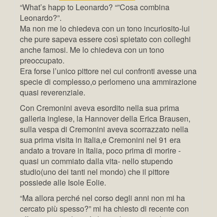
“What’s happ to Leonardo? “”Cosa combina
Leonardo?”.
Ma non me lo chiedeva con un tono incuriosito-lui
che pure sapeva essere così spietato con colleghi
anche famosi. Me lo chiedeva con un tono
preoccupato.
Era forse l’unico pittore nei cui confronti avesse una
specie di complesso,o perlomeno una ammirazione
quasi reverenziale.
Con Cremonini aveva esordito nella sua prima
galleria inglese, la Hannover della Erica Brausen,
sulla vespa di Cremonini aveva scorrazzato nella
sua prima visita in Italia,e Cremonini nel 91 era
andato a trovare in Italia, poco prima di morire -
quasi un commiato dalla vita- nello stupendo
studio(uno dei tanti nel mondo) che il pittore
possiede alle Isole Eolie.
“Ma allora perché nel corso degli anni non mi ha
cercato più spesso?” mi ha chiesto di recente con