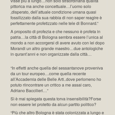
visse più a lungo…non solo straordinaria qualità
pittorica ma anche concettuale…l’uomo solo
,disperato, dell’attuale condizione umana quasi
fossilizzato dalla sua rabbia di non saper reagire è
perfettamente profetizzato nelle tele di Bonnard.”
A proposito di profezia e che nessuno è profeta in
patria…la città di Bologna sembra essere l’unica al
mondo a non accorgersi di avere avuto con lei dopo
Morandi un altro grande maestro…due antologiche
in qurant’anni e non organizzate dalla città…
“In effetti anche quella del sessantanove proveniva
da un tour europeo…come quella recente
all’Accademia delle Belle Arti..dove perlomeno ho
potuto riincontrare un critico a me assai caro,
Adriano Baccilieri…”
Sì è mai spiegata questa torva insensibilità?Forse
non essere lei protetto da alcun partito politico?
“Più che altro Bologna è stata colonizzata a lungo e