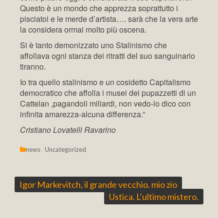
Questo è un mondo che apprezza soprattutto i
pisciatoi e le merde d’artista…. sarà che la vera arte
la considera ormai molto più oscena.
Si è tanto demonizzato uno Stalinismo che
affollava ogni stanza dei ritratti del suo sanguinario
tiranno.
Io tra quello stalinismo e un cosidetto Capitalismo
democratico che affolla i musei dei pupazzetti di un
Cattelan ,pagandoli miliardi, non vedo-lo dico con
infinita amarezza-alcuna differenza.”
Cristiano Lovatelli Ravarino
news
Uncategorized
Navigazione
Igor Markevitch, il grande vecchio. mio zio
Ustica. L’ultimo mistero.
articoli