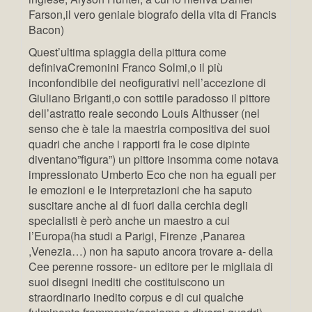
Farson,il vero geniale biografo della vita di Francis
Bacon)
Quest’ultima spiaggia della pittura come
definivaCremonini Franco Solmi,o il più
inconfondibile dei neofigurativi nell’accezione di
Giuliano Briganti,o con sottile paradosso il pittore
dell’astratto reale secondo Louis Althusser (nel
senso che è tale la maestria compositiva dei suoi
quadri che anche i rapporti fra le cose dipinte
diventano”figura”) un pittore insomma come notava
impressionato Umberto Eco che non ha eguali per
le emozioni e le interpretazioni che ha saputo
suscitare anche al di fuori dalla cerchia degli
specialisti è però anche un maestro a cui
l’Europa(ha studi a Parigi, Firenze ,Panarea
,Venezia…) non ha saputo ancora trovare a- della
Cee perenne rossore- un editore per le migliaia di
suoi disegni inediti che costituiscono un
straordinario inedito corpus e di cui qualche