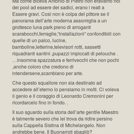
Ma come diceva Antonio di Pietro non eravamo noi
dei pool ad essere dei sadici, erano i reati a
Essere gravi. Così non è colpa del pittore se il
panorama dell’arte moderna assomiglia a un
grottesco luna park pieno di arroganti
scarabocchi,ferraglie,”
installazioni” confondibili con
quelle di un palco, lucine,
bamboline,letterine,televisori rotti, sassetti
riquadranti santini ,pupazzi impiccati di pelouche .
…insomma spazzatura e ferrivecchi che non pochi
,anche coloro che credono di
intendersene,scambiano per arte.
Che questo squallore non sia destinato ad
accedere all’eterno lo pensiamo in molti. Ci voleva
il genio e il coraggio di Leonardo Cremonini per
ricordarcelo fino in fondo. .
Il suo sguardo sulla storia dell’arte gentile Maestro
è talmente severo che lei trova da ridire persino
sulla Cappella Sistina di Michelangelo. Non
andrebbe bene. Il Buonarroti sbagliò?