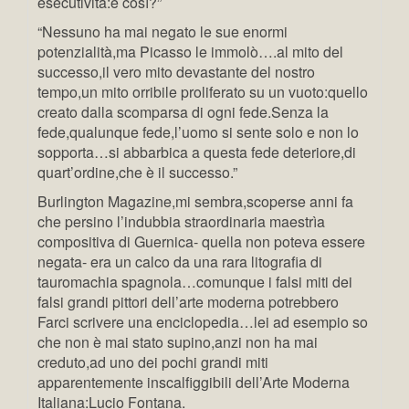
esecutività:è così?”
“Nessuno ha mai negato le sue enormi
potenzialità,ma Picasso le immolò….al mito del
successo,il vero mito devastante del nostro
tempo,un mito orribile proliferato su un vuoto:quello
creato dalla scomparsa di ogni fede.Senza la
fede,qualunque fede,l’uomo si sente solo e non lo
sopporta…si abbarbica a questa fede deteriore,di
quart’ordine,che è il successo.”
Burlington Magazine,mi sembra,scoperse anni fa
che persino l’indubbia straordinaria maestrìa
compositiva di Guernica- quella non poteva essere
negata- era un calco da una rara litografia di
tauromachia spagnola…comunque i falsi miti dei
falsi grandi pittori dell’arte moderna potrebbero
Farci scrivere una enciclopedia…lei ad esempio so
che non è mai stato supino,anzi non ha mai
creduto,ad uno dei pochi grandi miti
apparentemente inscalfiggibili dell’Arte Moderna
Italiana:Lucio Fontana.