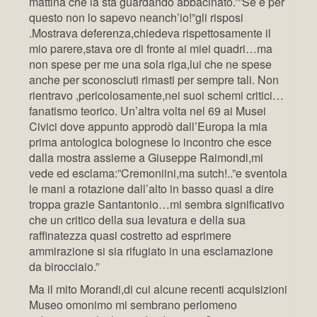
mattina che la sta guardando abbacinato.””Se è per
questo non lo sapevo neanch’io!”gli risposi
.Mostrava deferenza,chiedeva rispettosamente il
mio parere,stava ore di fronte ai miei quadri…ma
non spese per me una sola riga,lui che ne spese
anche per sconosciuti rimasti per sempre tali. Non
rientravo ,pericolosamente,nei suoi schemi critici…
fanatismo teorico. Un’altra volta nel 69 ai Musei
Civici dove appunto approdò dall’Europa la mia
prima antologica bolognese lo incontro che esce
dalla mostra assieme a Giuseppe Raimondi,mi
vede ed esclama:”Cremoniini,ma sutch!..”e sventola
le mani a rotazione dall’alto in basso quasi a dire
troppa grazie Santantonio…mi sembra significativo
che un critico della sua levatura e della sua
raffinatezza quasi costretto ad esprimere
ammirazione si sia rifugiato in una esclamazione
da birocciaio.”
Ma il mito Morandi,di cui alcune recenti acquisizioni
Museo omonimo mi sembrano perlomeno