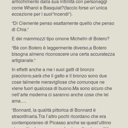
arricchimento dalla sua intimità con personaggi
come Wharol e Basquiat?(faccio forse un’unica
eccezione per i suoi”incendi”).
“Di Clemente penso esattamente quello che penso
di Chia.”
E dei mammozzi tipo omone Michelin di Botero?
“Bè con Botero è leggermente diverso,a Botero
bisogna almeno riconoscere una certa accuratezza
artigianale.”
In effetti anche a me i suoi gatti di bronzo
piacciono,sarà che il gatto e il bronzo sono due
cose talmente meravigliose che comunque ne
viene fuori qualcosa di buono.Ma sono sicuro che
nell’arte moderna ci saranno anche cose che lei
ama….
“Bonnard, la qualità pittorica di Bonnard è
straordinaria.Tra l’altro pochi ricordano che era
contemporaneo di Picasso anche se quest’ultimo