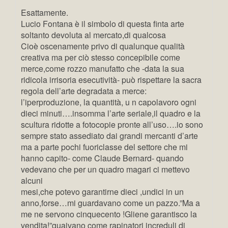
Esattamente.
Lucio Fontana è il simbolo di questa finta arte
soltanto devoluta al mercato,di qualcosa
Cioè oscenamente privo di qualunque qualità
creativa ma per ciò stesso concepibile come
merce,come rozzo manufatto che -data la sua
ridicola irrisoria esecutività- può rispettare la sacra
regola dell’arte degradata a merce:
l’iperproduzione, la quantità, u n capolavoro ogni
dieci minuti….insomma l’arte seriale,il quadro e la
scultura ridotte a fotocopie pronte all’uso….io sono
sempre stato assediato dai grandi mercanti d’arte
ma a parte pochi fuoriclasse del settore che mi
hanno capito- come Claude Bernard- quando
vedevano che per un quadro magari ci mettevo
alcuni
mesi,che potevo garantirne dieci ,undici in un
anno,forse…mi guardavano come un pazzo.”Ma a
me ne servono cinquecento !Gliene garantisco la
vendita!”guaivano come rapinatori increduli di