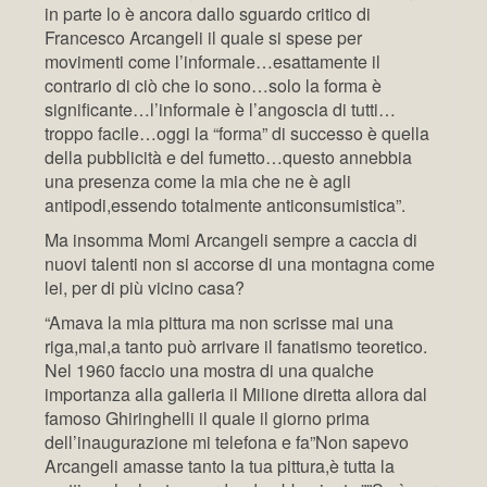
in parte lo è ancora dallo sguardo critico di
Francesco Arcangeli il quale si spese per
movimenti come l’informale…esattamente il
contrario di ciò che io sono…solo la forma è
significante…l’informale è l’angoscia di tutti…
troppo facile…oggi la “forma” di successo è quella
della pubblicità e del fumetto…questo annebbia
una presenza come la mia che ne è agli
antipodi,essendo totalmente anticonsumistica”.
Ma insomma Momi Arcangeli sempre a caccia di
nuovi talenti non si accorse di una montagna come
lei, per di più vicino casa?
“Amava la mia pittura ma non scrisse mai una
riga,mai,a tanto può arrivare il fanatismo teoretico.
Nel 1960 faccio una mostra di una qualche
importanza alla galleria il Milione diretta allora dal
famoso Ghiringhelli il quale il giorno prima
dell’inaugurazione mi telefona e fa”Non sapevo
Arcangeli amasse tanto la tua pittura,è tutta la