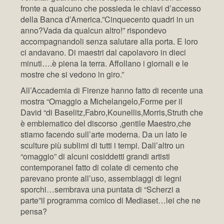
fronte a qualcuno che possieda le chiavi d’accesso
della Banca d’America.”Cinquecento quadri in un
anno?Vada da qualcun altro!” rispondevo
accompagnandoli senza salutare alla porta. E loro
ci andavano. Di maestri dal capolavoro in dieci
minuti….è piena la terra. Affollano i giornali e le
mostre che si vedono in giro.”
All’Accademia di Firenze hanno fatto di recente una
mostra “Omaggio a Michelangelo,Forme per il
David “di Baselitz,Fabro,Kounellis,
Morris,Struth che
è emblematico del discorso ,gentile Maestro,che
stiamo facendo sull’arte moderna. Da un lato le
sculture più sublimi di tutti i tempi. Dall’altro un
“omaggio” di alcuni cosiddetti grandi artisti
contemporanei fatto di colate di cemento che
parevano pronte all’uso, assemblaggi di legni
sporchi…sembrava una puntata di “Scherzi a
parte”il programma comico di Mediaset…lei che ne
pensa?