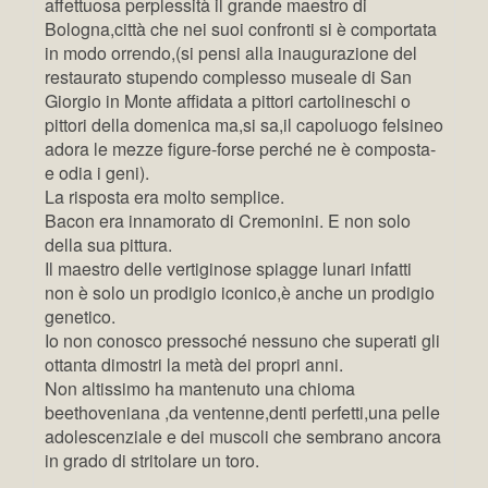
affettuosa perplessità il grande maestro di
Bologna,città che nei suoi confronti si è comportata
in modo orrendo,(si pensi alla inaugurazione del
restaurato stupendo complesso museale di San
Giorgio in Monte affidata a pittori cartolineschi o
pittori della domenica ma,si sa,il capoluogo felsineo
adora le mezze figure-forse perché ne è composta-
e odia i geni).
La risposta era molto semplice.
Bacon era innamorato di Cremonini. E non solo
della sua pittura.
Il maestro delle vertiginose spiagge lunari infatti
non è solo un prodigio iconico,è anche un prodigio
genetico.
Io non conosco pressoché nessuno che superati gli
ottanta dimostri la metà dei propri anni.
Non altissimo ha mantenuto una chioma
beethoveniana ,da ventenne,denti perfetti,una pelle
adolescenziale e dei muscoli che sembrano ancora
in grado di stritolare un toro.